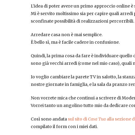
L’idea di poter avere un primo approccio online è
Mi è servito moltissimo sia per capire quali arredi
sconfinate possibilità di realizzazioni percorribili.
Arredare casa non è mai semplice.
È bello sì, ma è facile cadere in confusione.
Quindi, la prima cosa da fare è individuare quello d
sono già vecchi arredi (come nel mio caso), quali 
Io voglio cambiare la parete TV in salotto, la stan
nostre giornate in famiglia, e la sala da pranzo re
Non vorrete mica che continui a scrivere di Modena 
Vorrei tanto un angolino tutto mio da dedicare co
Così sono andata
sul sito di
Casa Tua
alla sezione 
compilato il form con i miei dati.