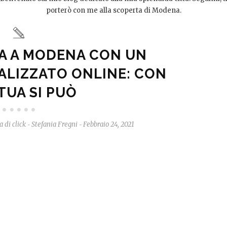
porterò con me alla scoperta di Modena.
A A MODENA CON UN
ALIZZATO ONLINE: CON
TUA SI PUÒ
 di click
Stefania Fregni
Febbraio 24, 2021
-
-