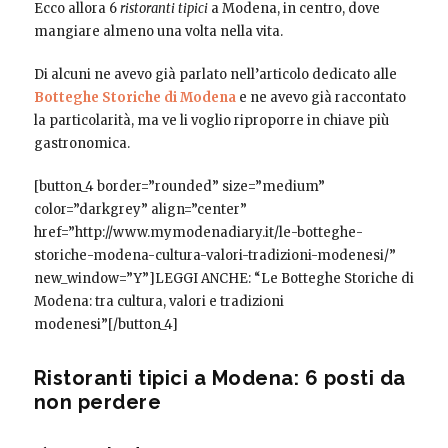
Ecco allora 6
ristoranti tipici
a Modena, in centro, dove
mangiare almeno una volta nella vita.
Di alcuni ne avevo già parlato nell’articolo dedicato alle
Botteghe Storiche di Modena
e ne avevo già raccontato
la particolarità, ma ve li voglio riproporre in chiave più
gastronomica.
[button_4 border=”rounded” size=”medium”
color=”darkgrey” align=”center”
href=”http://www.mymodenadiary.it/le-botteghe-
storiche-modena-cultura-valori-tradizioni-modenesi/”
new_window=”Y”]LEGGI ANCHE: “Le Botteghe Storiche di
Modena: tra cultura, valori e tradizioni
modenesi”[/button_4]
Ristoranti tipici a Modena: 6 posti da
non perdere