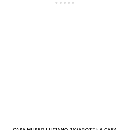
CASA MUSEO LUCIANO PAVAROTTI: A CASA