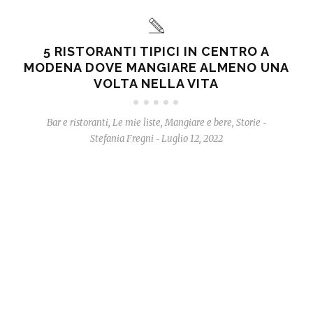
5 RISTORANTI TIPICI IN CENTRO A
MODENA DOVE MANGIARE ALMENO UNA
VOLTA NELLA VITA
Bar e ristoranti
,
Le mie liste
,
Mangiare e bere
,
Storie
-
Stefania Fregni
Luglio 12, 2022
-