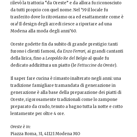
rilevò la trattoria “da Oreste” e da allora fu riconosciuto
da tutti proprio con quel nome. Nel ’59 il locale fu
trasferito dove lo ritroviamo ora ed esattamente come è
ora! Il design degli arredi riesce a riportare ad una
Modena alla moda degli anni’60.
Oreste godette fin da subito di grande prestigio: tanti
furono i clienti famosi, da
Enzo Ferrari,
ai grandi cantanti
della lirica, fino a
Leopoldo Re del Belgio
al quale fu
dedicato addirittura un piatto (le
Fettuccine da Oreste
).
Il saper fare cucina è rimasto inalterato negli anni: una
tradizione famigliare tramandata di generazione in
generazione è alla base della preparazione dei piatti di
Oreste, rigorosamente tradizionali come lo zampone
preparato da crudo, tenuto a bagno tutta la notte e cotto
lentamente per oltre 4 ore.
Oreste è in:
Piazza Roma, 31, 41121 Modena MO