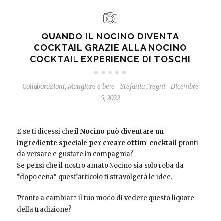
QUANDO IL NOCINO DIVENTA
COCKTAIL GRAZIE ALLA NOCINO
COCKTAIL EXPERIENCE DI TOSCHI
Collaborazioni
,
Mangiare e bere
Stefania Fregni
Dicembre
-
-
5, 2022
E se ti dicessi che
il Nocino può diventare un
ingrediente speciale per creare ottimi cocktail
pronti
da versare e gustare in compagnia?
Se pensi che il nostro amato Nocino sia solo roba da
“dopo cena” quest’articolo ti stravolgerà le idee.
Pronto a cambiare il tuo modo di vedere questo liquore
della tradizione?