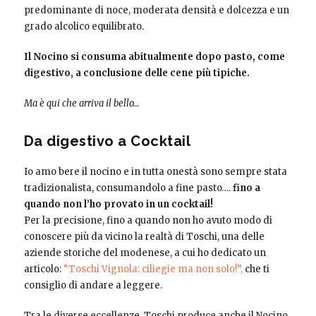
predominante di noce, moderata densità e dolcezza e un
grado alcolico equilibrato.
Il Nocino si consuma abitualmente dopo pasto, come
digestivo, a conclusione delle cene più tipiche.
Ma è qui che arriva il bello…
Da digestivo a Cocktail
Io amo bere il nocino e in tutta onestà sono sempre stata
tradizionalista, consumandolo a fine pasto….
fino a
quando non l’ho provato in un cocktail!
Per la precisione, fino a quando non ho avuto modo di
conoscere più da vicino la realtà di Toschi, una delle
aziende storiche del modenese, a cui ho dedicato un
articolo:
“Toschi Vignola: ciliegie ma non solo!”,
che ti
consiglio di andare a leggere.
Tra le diverse eccellenze, Toschi produce anche il Nocino,