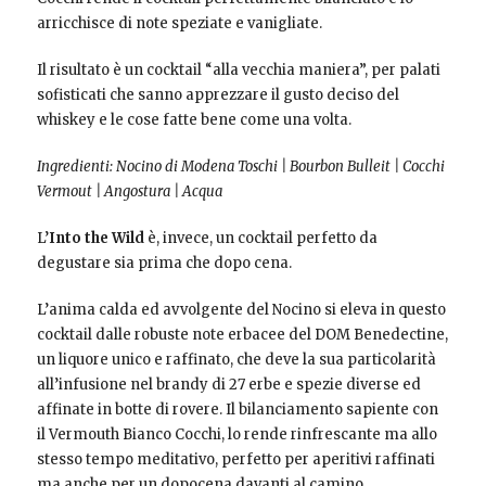
arricchisce di note speziate e vanigliate.
Il risultato è un cocktail “alla vecchia maniera”, per palati
sofisticati che sanno apprezzare il gusto deciso del
whiskey e le cose fatte bene come una volta.
Ingredienti:
Nocino di Modena Toschi
|
Bourbon Bulleit
|
Cocchi
Vermout
|
Angostura
|
Acqua
L’
Into the Wild
è, invece, un cocktail perfetto da
degustare sia prima che dopo cena.
L’anima calda ed avvolgente del Nocino si eleva in questo
cocktail dalle robuste note erbacee del DOM Benedectine,
un liquore unico e raffinato, che deve la sua particolarità
all’infusione nel brandy di 27 erbe e spezie diverse ed
affinate in botte di rovere. Il bilanciamento sapiente con
il Vermouth Bianco Cocchi, lo rende rinfrescante ma allo
stesso tempo meditativo, perfetto per aperitivi raffinati
ma anche per un dopocena davanti al camino.