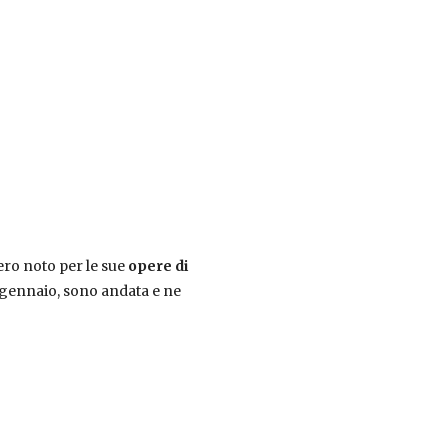
zero noto per le sue
opere di
1 gennaio, sono andata e ne