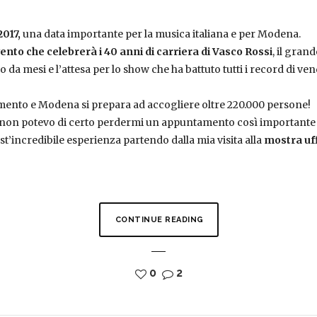
2017,
una data importante per la musica italiana e per Modena.
ento che celebrerà i 40 anni di carriera di Vasco Rossi
, il gra
no da mesi e l’attesa per lo show che ha battuto tutti i record di v
imento e Modena si prepara ad accogliere oltre 220.000 persone!
non potevo di certo perdermi un appuntamento così importante per
st’incredibile esperienza partendo dalla mia visita alla
mostra uff
CONTINUE READING
0
2