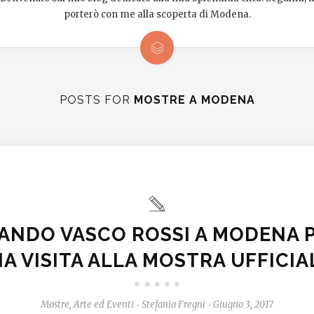
porterò con me alla scoperta di Modena.
POSTS FOR
MOSTRE A MODENA
ANDO VASCO ROSSI A MODENA P
IA VISITA ALLA MOSTRA UFFICIA
Mostre, Arte ed Eventi
Stefania Fregni
Giugno 3, 2017
-
-