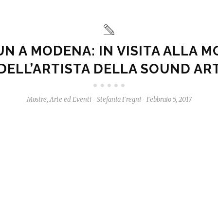
N A MODENA: IN VISITA ALLA 
DELL’ARTISTA DELLA SOUND AR
Mostre, Arte ed Eventi
Stefania Fregni
Febbraio 5, 2017
-
-