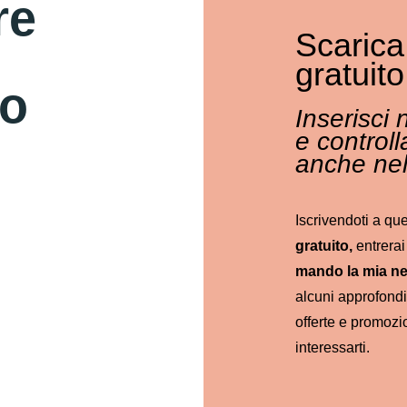
re
Scarica
gratuit
no
Inserisci 
e controll
anche nel
Iscrivendoti a qu
gratuito,
entrerai 
mando la mia ne
alcuni approfondi
offerte e promozi
interessarti.