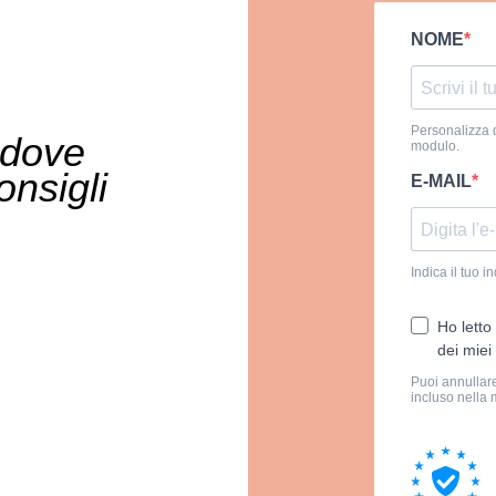
NOME
Personalizza q
, dove
modulo.
onsigli
E-MAIL
Indica il tuo 
Ho letto
dei miei 
Puoi annullare
incluso nella 