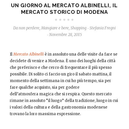
UN GIORNO AL MERCATO ALBINELLI, IL
MERCATO STORICO DI MODENA
Da non perdere
,
Mangiare e bere
,
Shopping
Stefania Fregni
-
Novembre 28, 2015
-
Il
Mercato Albinelli
è in assoluto una delle visite da fare se
decidete di venire a Modena. È uno dei luoghi della città
che preferisco e che cerco di frequentare il più spesso
possibile. Di solito ci faccio un giro il sabato mattina, il
momento della settimana in cui ho più tempo, sia per
fare qualche acquisto, sia per godere
dell’atmosfera magica che si respira. Questo mercato
rimane in assoluto “il luogo” della tradizione, luogo in cui
i valori della cultura e della gastronomia modenese
trovano la loro massima espressione.