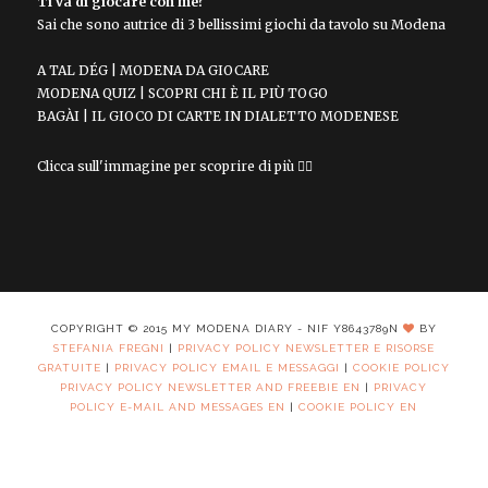
Ti va di giocare con me?
Sai che sono autrice di 3 bellissimi giochi da tavolo su Modena
A TAL DÉG | MODENA DA GIOCARE
MODENA QUIZ | SCOPRI CHI È IL PIÙ TOGO
BAGÀI | IL GIOCO DI CARTE IN DIALETTO MODENESE
Clicca sull'immagine per scoprire di più 👇🏻
COPYRIGHT © 2015 MY MODENA DIARY - NIF Y8643789N
BY
STEFANIA FREGNI
|
PRIVACY POLICY NEWSLETTER E RISORSE
GRATUITE
|
PRIVACY POLICY EMAIL E MESSAGGI
|
COOKIE POLICY
PRIVACY POLICY NEWSLETTER AND FREEBIE EN
|
PRIVACY
POLICY E-MAIL AND MESSAGES EN
|
COOKIE POLICY EN