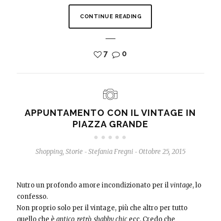
CONTINUE READING
7
0
APPUNTAMENTO CON IL VINTAGE IN
PIAZZA GRANDE
Shopping
,
Storie
Stefania Fregni
Ottobre 25, 2015
-
-
Nutro un profondo amore incondizionato per il
vintage
, lo
confesso.
Non proprio solo per il vintage, più che altro per tutto
quello che è
antico,
retrò, shabby chic
ecc. Credo che