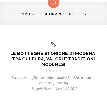
POSTS FOR
SHOPPING
CATEGORY
LE BOTTEGHE STORICHE DI MODENA:
TRA CULTURA, VALORI E TRADIZIONI
MODENESI
Bar e ristoranti
,
Da non perdere
,
Itinerari turistici a modena
e dintorni
,
Shopping
Stefania Fregni
Luglio 12, 2022
-
-