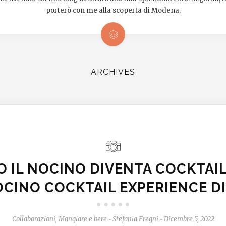
porterò con me alla scoperta di Modena.
ARCHIVES
 IL NOCINO DIVENTA COCKTAIL
OCINO COCKTAIL EXPERIENCE DI
Collaborazioni
,
Mangiare e bere
Stefania Fregni
Dicembre 5, 2022
-
-