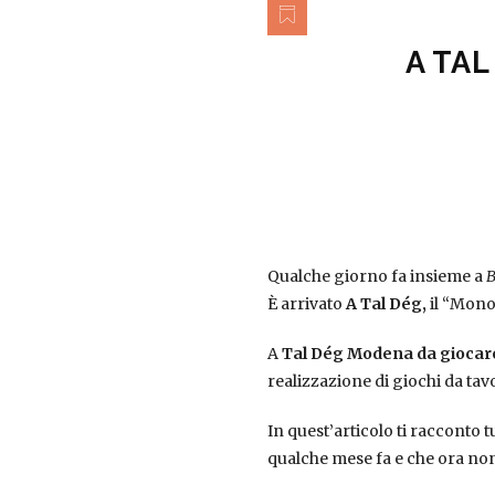
A TAL
Qualche giorno fa insieme a
B
È arrivato
A Tal Dég,
il “Mono
A
Tal Dég Modena da gioca
realizzazione di giochi da tav
In quest’articolo ti racconto 
qualche mese fa e che ora non