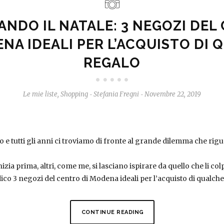
ANDO IL NATALE: 3 NEGOZI DEL
NA IDEALI PER L’ACQUISTO DI
REGALO
Le mie liste
,
Shopping
Stefania Fregni
Novembre 22, 2019
-
-
o e tutti gli anni ci troviamo di fronte al grande dilemma che rigua
izia prima, altri, come me, si lasciano ispirare da quello che li co
ndico 3 negozi del centro di Modena ideali per l’acquisto di qualche
CONTINUE READING