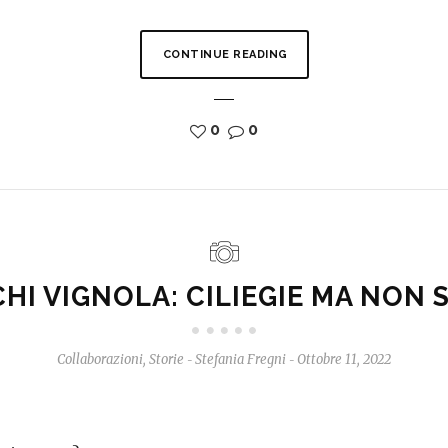
CONTINUE READING
0
0
HI VIGNOLA: CILIEGIE MA NON 
Collaborazioni
,
Storie
Stefania Fregni
Ottobre 11, 2022
-
-