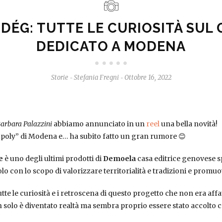
 DÉG: TUTTE LE CURIOSITÀ SUL
DEDICATO A MODENA
Storie
Stefania Fregni
Ottobre 16, 2022
-
-
arbara Palazzini
abbiamo annunciato in un
reel
una bella novità!
poly” di Modena e… ha subito fatto un gran rumore 😊
re
è uno degli ultimi prodotti di
Demoela
casa editrice genovese sp
olo con lo scopo di valorizzare territorialità e tradizioni e promu
tutte le curiosità e i retroscena di questo progetto che non era af
 solo è diventato realtà ma sembra proprio essere stato accolto c