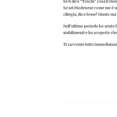
Se ti dico “Toschi” cosa ti vie
Se sei Modenese come me è mo
ciliegia, dico bene? Giusto m
Nell’ultimo periodo ho avuto l
stabilimenti e ho scoperto che o
Ti racconto tutto immediatam