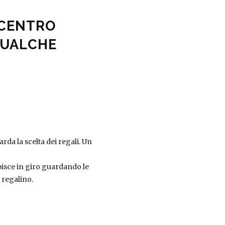
 CENTRO
 QUALCHE
rda la scelta dei regali. Un
lpisce in giro guardando le
 regalino.