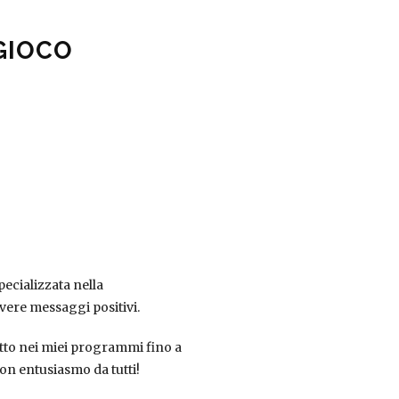
 GIOCO
ecializzata nella
overe messaggi positivi.
fatto nei miei programmi fino a
on entusiasmo da tutti!