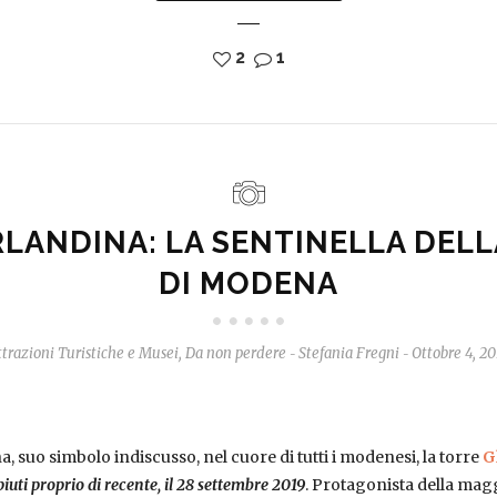
2
1
RLANDINA: LA SENTINELLA DELL
DI MODENA
trazioni Turistiche e Musei
,
Da non perdere
Stefania Fregni
Ottobre 4, 2
-
-
a, suo simbolo indiscusso, nel cuore di tutti i modenesi, la torre
G
uti proprio di recente, il 28 settembre 2019
. Protagonista della magg