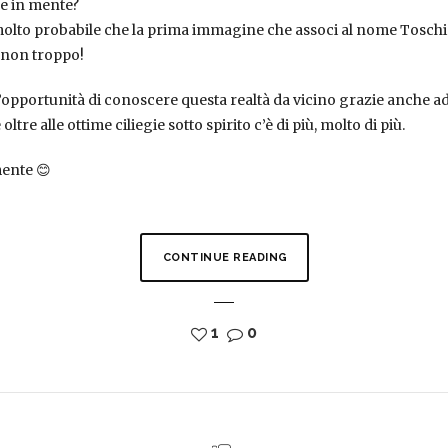
ne in mente?
lto probabile che la prima immagine che associ al nome Toschi 
a non troppo!
’opportunità di conoscere questa realtà da vicino grazie anche ad 
ltre alle ottime ciliegie sotto spirito c’è di più, molto di più.
ente 😊
CONTINUE READING
1
0